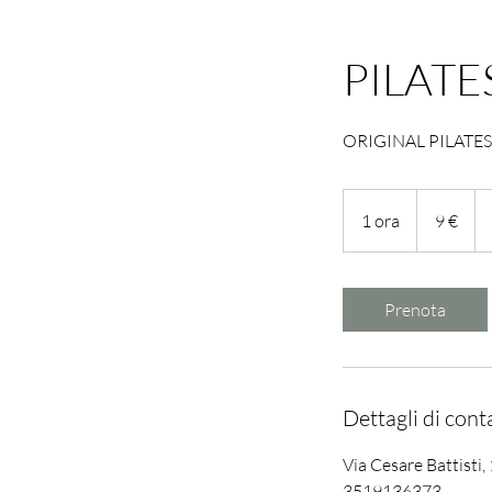
PILATE
ORIGINAL PILATES
9
euro
1 ora
1
9 €
o
r
Prenota
Dettagli di cont
Via Cesare Battisti, 
3519136373