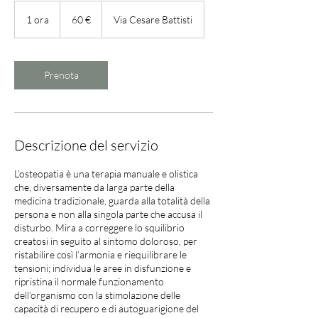
60
euro
1 ora
1
60 €
Via Cesare Battisti
o
r
Prenota
Descrizione del servizio
L’osteopatia è una terapia manuale e olistica
che, diversamente da larga parte della
medicina tradizionale, guarda alla totalità della
persona e non alla singola parte che accusa il
disturbo. Mira a correggere lo squilibrio
creatosi in seguito al sintomo doloroso, per
ristabilire così l’armonia e riequilibrare le
tensioni; individua le aree in disfunzione e
ripristina il normale funzionamento
dell’organismo con la stimolazione delle
capacità di recupero e di autoguarigione del