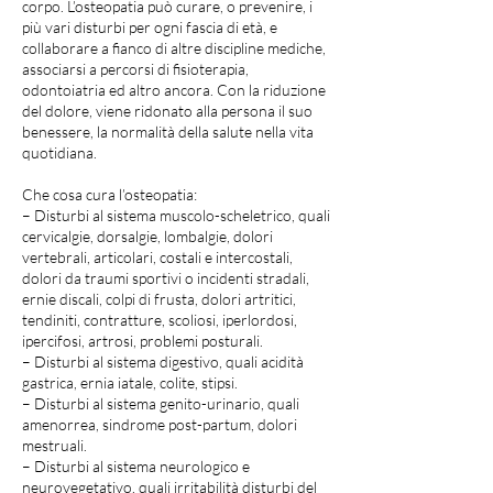
corpo. L’osteopatia può curare, o prevenire, i
più vari disturbi per ogni fascia di età, e
collaborare a fianco di altre discipline mediche,
associarsi a percorsi di fisioterapia,
odontoiatria ed altro ancora. Con la riduzione
del dolore, viene ridonato alla persona il suo
benessere, la normalità della salute nella vita
quotidiana.
Che cosa cura l’osteopatia:
– Disturbi al sistema muscolo-scheletrico, quali
cervicalgie, dorsalgie, lombalgie, dolori
vertebrali, articolari, costali e intercostali,
dolori da traumi sportivi o incidenti stradali,
ernie discali, colpi di frusta, dolori artritici,
tendiniti, contratture, scoliosi, iperlordosi,
ipercifosi, artrosi, problemi posturali.
– Disturbi al sistema digestivo, quali acidità
gastrica, ernia iatale, colite, stipsi.
– Disturbi al sistema genito-urinario, quali
amenorrea, sindrome post-partum, dolori
mestruali.
– Disturbi al sistema neurologico e
neurovegetativo, quali irritabilità disturbi del